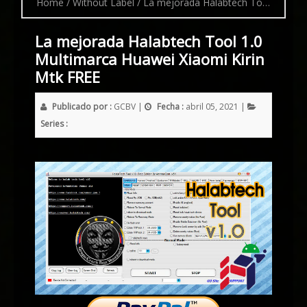
Home
/
Without Label
/
La mejorada Halabtech Tool 1.0 Multimarca Huawei Xiaomi Kirin Mtk FREE
La mejorada Halabtech Tool 1.0
Multimarca Huawei Xiaomi Kirin
Mtk FREE
Publicado por :
GCBV
|
Fecha :
abril 05, 2021
|
Series :