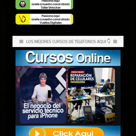
LOS MEJORES CURSOS DE TELEFONOS AQUI 👇