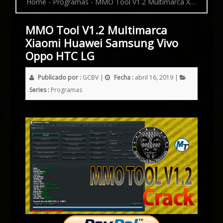
Home
-
Programas
-
MMO Tool V1.2 Multimarca Xiaomi Huawei Samsung Vivo Oppo HTC LG
MMO Tool V1.2 Multimarca
Xiaomi Huawei Samsung Vivo
Oppo HTC LG
Publicado por :
GCBV
|
Fecha :
abril 16, 2019
|
Series :
Programas