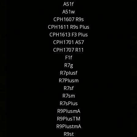
A51f
A51w
CPH1607 R9s
CPH1611 R9s Plus
CPH1613 F3 Plus
CPH1701 A57
CPH1707 R11
F1f
R7g
R7plusf
R7Plusm
R7sf
R7sm
R7sPlus
R9PlusmA
R9PlusTM
R9PlustmA
R9st