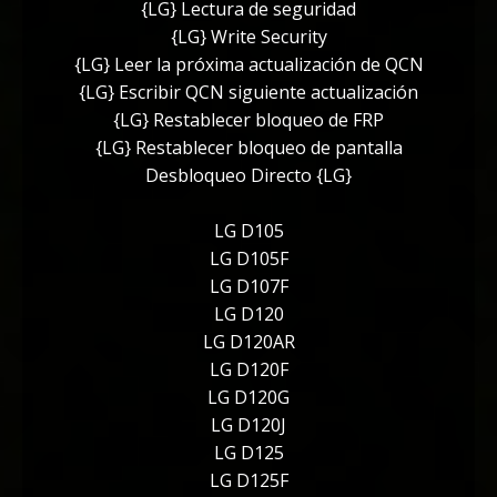
{LG} Lectura de seguridad
{LG} Write Security
{LG} Leer la próxima actualización de QCN
{LG} Escribir QCN siguiente actualización
{LG} Restablecer bloqueo de FRP
{LG} Restablecer bloqueo de pantalla
Desbloqueo Directo {LG}
LG D105
LG D105F
LG D107F
LG D120
LG D120AR
LG D120F
LG D120G
LG D120J
LG D125
LG D125F