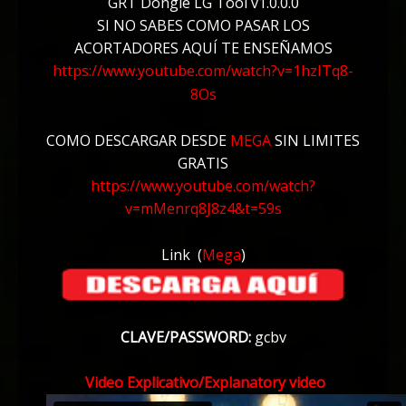
GRT Dongle LG Tool v1.0.0.0
SI NO SABES COMO PASAR LOS
ACORTADORES AQUÍ TE ENSEÑAMOS
https://www.youtube.com/watch?v=1hzITq8-
8Os
COMO DESCARGAR DESDE
MEGA
SIN LIMITES
GRATIS
https://www.youtube.com/watch?
v=mMenrq8J8z4&t=59s
Link
(
Mega
)
CLAVE/PASSWORD:
gcbv
Video Explicativo/
Explanatory video