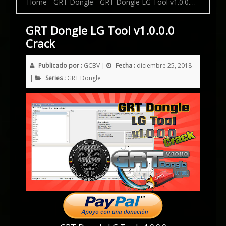
Home
-
GRT Dongle
-
GRT Dongle LG Tool v1.0.0.0 Crack
GRT Dongle LG Tool v1.0.0.0
Crack
Publicado por :
GCBV
|
Fecha :
diciembre 25, 2018
|
Series :
GRT Dongle